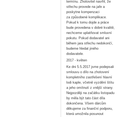
termínu. Zhotovitel navrhl, že
střechu provede na jaře a
poskytne kompenzaci
za způsobené komplikace.
Pokud k tomu dojde a práce
bude provedena v dobré kvalitě,
nechceme uplatňovat smluvní
pokutu. Pokud dodavatel ani
během jara střechu nedokončí,
budeme hledat jiného
dodavatele.
2017 - květen
Ke dni 5.5.2017 jsme podepsali
smlouvu o dílo na zhotovení
kompletního zastřešení hlavní
lodi kaple, včetně vyzdění štítu
a jeho omítnutí z vnější strany.
Nejpozději na začátku listopadu
by měla být tato část díla
dokončena. Všem dárcům
děkujeme za finanční podporu,
která umožnila posunout