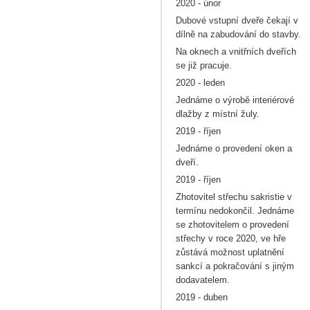
2020 - únor
Dubové vstupní dveře čekají v
dílně na zabudování do stavby.
Na oknech a vnitřních dveřích
se již pracuje.
2020 - leden
Jednáme o výrobě interiérové
dlažby z místní žuly.
2019 - říjen
Jednáme o provedení oken a
dveří.
2019 - říjen
Zhotovitel střechu sakristie v
termínu nedokončil. Jednáme
se zhotovitelem o provedení
střechy v roce 2020, ve hře
zůstává možnost uplatnění
sankcí a pokračování s jiným
dodavatelem.
2019 - duben