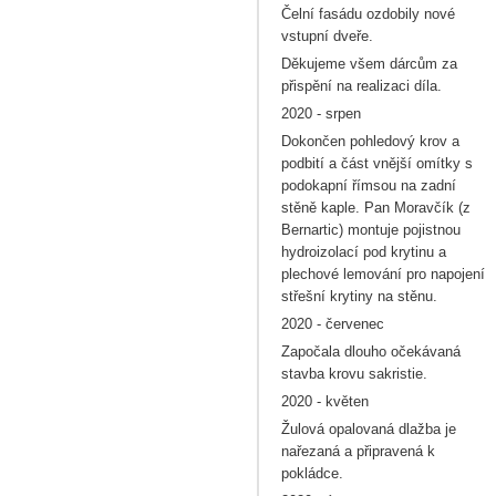
Čelní fasádu ozdobily nové
vstupní dveře.
Děkujeme všem dárcům za
přispění na realizaci díla.
2020 - srpen
Dokončen pohledový krov a
podbití a část vnější omítky s
podokapní římsou na zadní
stěně kaple. Pan Moravčík (z
Bernartic) montuje pojistnou
hydroizolací pod krytinu a
plechové lemování pro napojení
střešní krytiny na stěnu.
2020 - červenec
Započala dlouho očekávaná
stavba krovu sakristie.
2020 - květen
Žulová opalovaná dlažba je
nařezaná a připravená k
pokládce.