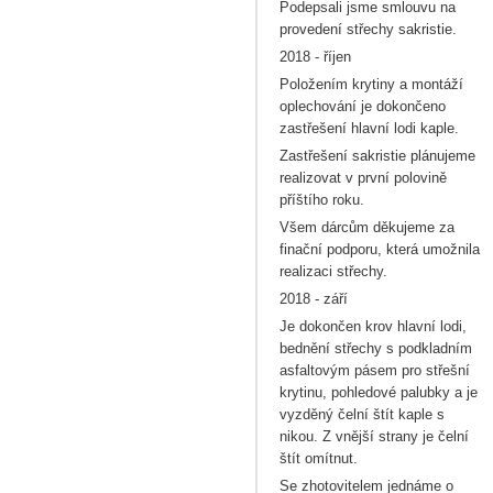
Podepsali jsme smlouvu na
provedení střechy sakristie.
2018 - říjen
Položením krytiny a montáží
oplechování je dokončeno
zastřešení hlavní lodi kaple.
Zastřešení sakristie plánujeme
realizovat v první polovině
příštího roku.
Všem dárcům děkujeme za
finační podporu, která umožnila
realizaci střechy.
2018 - září
Je dokončen krov hlavní lodi,
bednění střechy s podkladním
asfaltovým pásem pro střešní
krytinu, pohledové palubky a je
vyzděný čelní štít kaple s
nikou. Z vnější strany je čelní
štít omítnut.
Se zhotovitelem jednáme o