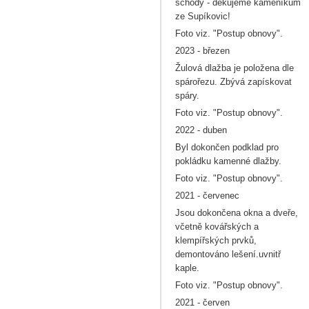
schody - děkujeme kameníkům
ze Supíkovic!
Foto viz. "Postup obnovy".
2023 - březen
Žulová dlažba je položena dle
spárořezu. Zbývá zapískovat
spáry.
Foto viz. "Postup obnovy".
2022 - duben
Byl dokončen podklad pro
pokládku kamenné dlažby.
Foto viz. "Postup obnovy".
2021 - červenec
Jsou dokončena okna a dveře,
včetně kovářských a
klempířských prvků,
demontováno lešení.uvnitř
kaple.
Foto viz. "Postup obnovy".
2021 - červen