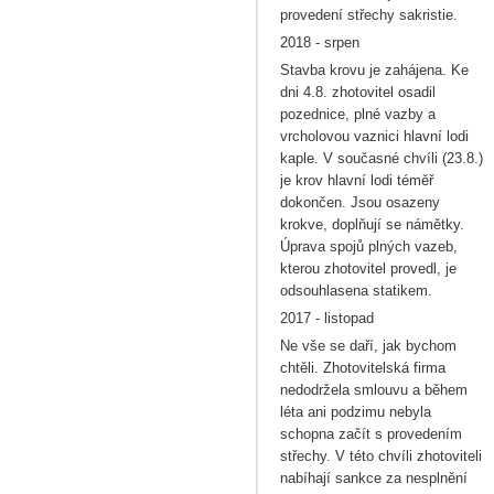
provedení střechy sakristie.
2018 - srpen
Stavba krovu je zahájena. Ke
dni 4.8. zhotovitel osadil
pozednice, plné vazby a
vrcholovou vaznici hlavní lodi
kaple. V současné chvíli (23.8.)
je krov hlavní lodi téměř
dokončen. Jsou osazeny
krokve, doplňují se námětky.
Úprava spojů plných vazeb,
kterou zhotovitel provedl, je
odsouhlasena statikem.
2017 - listopad
Ne vše se daří, jak bychom
chtěli. Zhotovitelská firma
nedodržela smlouvu a během
léta ani podzimu nebyla
schopna začít s provedením
střechy. V této chvíli zhotoviteli
nabíhají sankce za nesplnění