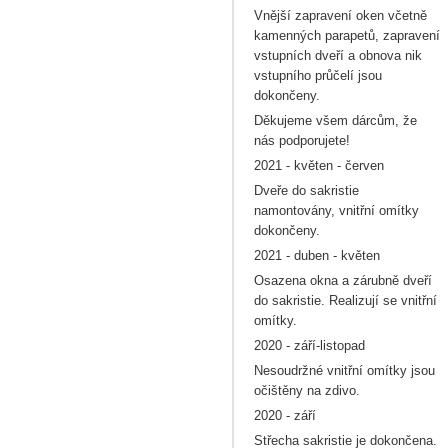
Vnější zapravení oken včetně
kamenných parapetů, zapravení
vstupních dveří a obnova nik
vstupního průčelí jsou
dokončeny.
Děkujeme všem dárcům, že
nás podporujete!
2021 - květen - červen
Dveře do sakristie
namontovány, vnitřní omítky
dokončeny.
2021 - duben - květen
Osazena okna a zárubně dveří
do sakristie. Realizují se vnitřní
omítky.
2020 - září-listopad
Nesoudržné vnitřní omítky jsou
očištěny na zdivo.
2020 - září
Střecha sakristie je dokončena.