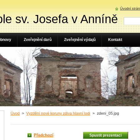
Úvodní strá
le sv. Josefa v Anníně
obnovy
Zveřejnění darů
Zveřejnění výdajů
Kontakt
Úvod
>
Vyzdění nové koruny zdiva hlavní lodi
>
zdeni_05.jpg
Předchozí
Spustit prezentaci