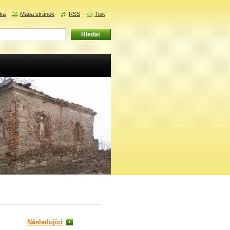
nka
Mapa stránek
RSS
Tisk
Následující