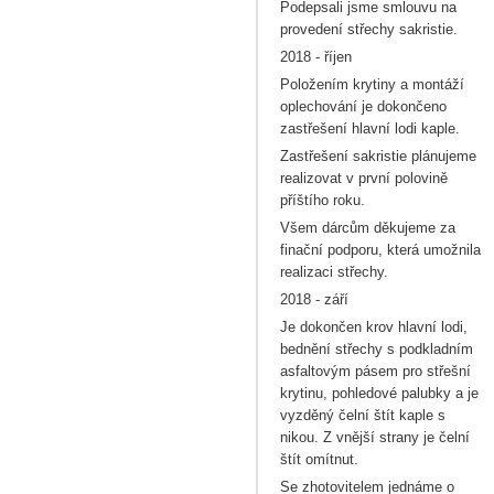
Podepsali jsme smlouvu na
provedení střechy sakristie.
2018 - říjen
Položením krytiny a montáží
oplechování je dokončeno
zastřešení hlavní lodi kaple.
Zastřešení sakristie plánujeme
realizovat v první polovině
příštího roku.
Všem dárcům děkujeme za
finační podporu, která umožnila
realizaci střechy.
2018 - září
Je dokončen krov hlavní lodi,
bednění střechy s podkladním
asfaltovým pásem pro střešní
krytinu, pohledové palubky a je
vyzděný čelní štít kaple s
nikou. Z vnější strany je čelní
štít omítnut.
Se zhotovitelem jednáme o