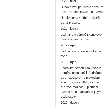
2020 - únor
Dubové vstupní dveře čekají v
dílně na zabudování do stavby.
Na oknech a vnitřních dveřích
se již pracuje.
2020 - leden
Jednáme o výrobě interiérové
dlažby z místní žuly.
2019 - říjen
Jednáme o provedení oken a
dveří.
2019 - říjen
Zhotovitel střechu sakristie v
termínu nedokončil. Jednáme
se zhotovitelem o provedení
střechy v roce 2020, ve hře
zůstává možnost uplatnění
sankcí a pokračování s jiným
dodavatelem.
2019 - duben