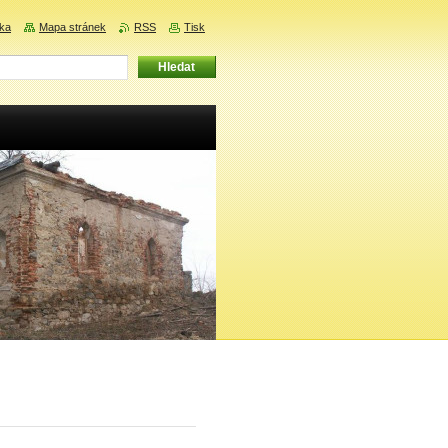
nka
Mapa stránek
RSS
Tisk