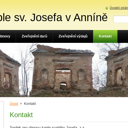
Úvodní strá
le sv. Josefa v Anníně
obnovy
Zveřejnění darů
Zveřejnění výdajů
Kontakt
Úvod
>
Kontakt
Kontakt
Spolek pro obnovu kaple svatého Josefa, z.s.