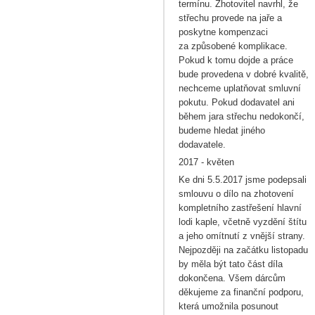
termínu. Zhotovitel navrhl, že
střechu provede na jaře a
poskytne kompenzaci
za způsobené komplikace.
Pokud k tomu dojde a práce
bude provedena v dobré kvalitě,
nechceme uplatňovat smluvní
pokutu. Pokud dodavatel ani
během jara střechu nedokončí,
budeme hledat jiného
dodavatele.
2017 - květen
Ke dni 5.5.2017 jsme podepsali
smlouvu o dílo na zhotovení
kompletního zastřešení hlavní
lodi kaple, včetně vyzdění štítu
a jeho omítnutí z vnější strany.
Nejpozději na začátku listopadu
by měla být tato část díla
dokončena. Všem dárcům
děkujeme za finanční podporu,
která umožnila posunout