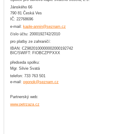
Jánského 66
790 81 Česká Ves
IČ: 22768696
e-mail:
kaple-annin@seznam.cz
číslo účtu: 2000192742/2010
pro platby ze zahraničí:
IBAN:
CZ9820100000002000192742
BIC/SWIFT:
FIOBCZPPXXX
předseda spolku:
Mgr. Silvie Svatá
telefon: 733 763 501
e-mail:
ogonok@seznam.cz
Partnerský web:
www.petrzaza.cz