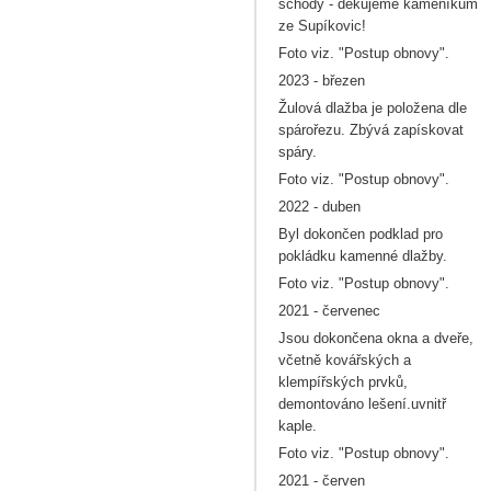
schody - děkujeme kameníkům
ze Supíkovic!
Foto viz. "Postup obnovy".
2023 - březen
Žulová dlažba je položena dle
spárořezu. Zbývá zapískovat
spáry.
Foto viz. "Postup obnovy".
2022 - duben
Byl dokončen podklad pro
pokládku kamenné dlažby.
Foto viz. "Postup obnovy".
2021 - červenec
Jsou dokončena okna a dveře,
včetně kovářských a
klempířských prvků,
demontováno lešení.uvnitř
kaple.
Foto viz. "Postup obnovy".
2021 - červen