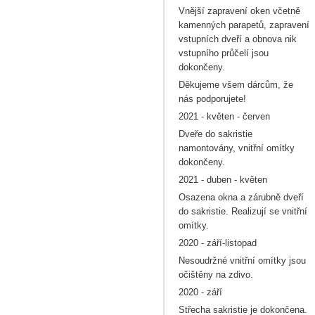
Vnější zapravení oken včetně
kamenných parapetů, zapravení
vstupních dveří a obnova nik
vstupního průčelí jsou
dokončeny.
Děkujeme všem dárcům, že
nás podporujete!
2021 - květen - červen
Dveře do sakristie
namontovány, vnitřní omítky
dokončeny.
2021 - duben - květen
Osazena okna a zárubně dveří
do sakristie. Realizují se vnitřní
omítky.
2020 - září-listopad
Nesoudržné vnitřní omítky jsou
očištěny na zdivo.
2020 - září
Střecha sakristie je dokončena.