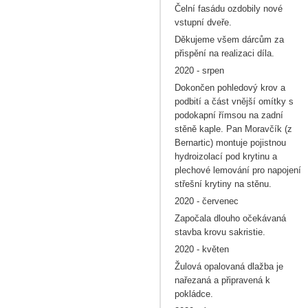
Čelní fasádu ozdobily nové
vstupní dveře.
Děkujeme všem dárcům za
přispění na realizaci díla.
2020 - srpen
Dokončen pohledový krov a
podbití a část vnější omítky s
podokapní římsou na zadní
stěně kaple. Pan Moravčík (z
Bernartic) montuje pojistnou
hydroizolací pod krytinu a
plechové lemování pro napojení
střešní krytiny na stěnu.
2020 - červenec
Započala dlouho očekávaná
stavba krovu sakristie.
2020 - květen
Žulová opalovaná dlažba je
nařezaná a připravená k
pokládce.