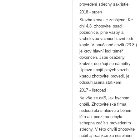
provedení střechy sakristie.
2018 - srpen
Stavba krovu je zahájena. Ke
dni 4.8. zhotovitel osadil
pozednice, plné vazby a
vrcholovou vaznici hlavní lodi
kaple. V současné chvíli (23.8.)
je krov hlavní lodi téměř
dokončen. Jsou osazeny
krokve, doplňují se námětky.
Úprava spojů plných vazeb,
kterou zhotovitel provedl, je
odsouhlasena statikem.
2017 - listopad
Ne vše se daří, jak bychom
chtěli. Zhotovitelská firma
nedodržela smlouvu a během
léta ani podzimu nebyla
schopna začít s provedením
střechy. V této chvíli zhotoviteli
nabíhají sankce za nesplnění