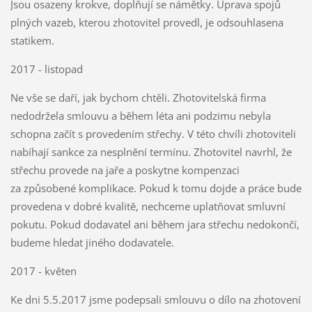
Jsou osazeny krokve, doplňují se námětky. Úprava spojů
plných vazeb, kterou zhotovitel provedl, je odsouhlasena
statikem.
2017 - listopad
Ne vše se daří, jak bychom chtěli. Zhotovitelská firma
nedodržela smlouvu a během léta ani podzimu nebyla
schopna začít s provedením střechy. V této chvíli zhotoviteli
nabíhají sankce za nesplnění termínu. Zhotovitel navrhl, že
střechu provede na jaře a poskytne kompenzaci
za způsobené komplikace. Pokud k tomu dojde a práce bude
provedena v dobré kvalitě, nechceme uplatňovat smluvní
pokutu. Pokud dodavatel ani během jara střechu nedokončí,
budeme hledat jiného dodavatele.
2017 - květen
Ke dni 5.5.2017 jsme podepsali smlouvu o dílo na zhotovení