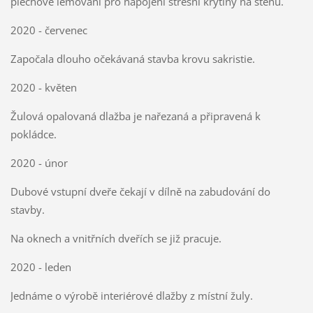
plechové lemování pro napojení střešní krytiny na stěnu.
2020 - červenec
Započala dlouho očekávaná stavba krovu sakristie.
2020 - květen
Žulová opalovaná dlažba je nařezaná a připravená k
pokládce.
2020 - únor
Dubové vstupní dveře čekají v dílně na zabudování do
stavby.
Na oknech a vnitřních dveřích se již pracuje.
2020 - leden
Jednáme o výrobě interiérové dlažby z místní žuly.