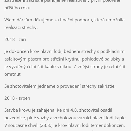
Zastřešení sakristie plánujeme realizovat v první polovině
příštího roku.
Všem dárcům děkujeme za finační podporu, která umožnila
realizaci střechy.
2018 - září
Je dokončen krov hlavní lodi, bednění střechy s podkladním
asfaltovým pásem pro střešní krytinu, pohledové palubky a
je vyzděný čelní štít kaple s nikou. Z vnější strany je čelní štít
omítnut.
Se zhotovitelem jednáme o provedení střechy sakristie.
2018 - srpen
Stavba krovu je zahájena. Ke dni 4.8. zhotovitel osadil
pozednice, plné vazby a vrcholovou vaznici hlavní lodi kaple.
V současné chvíli (23.8.) je krov hlavní lodi téměř dokončen.